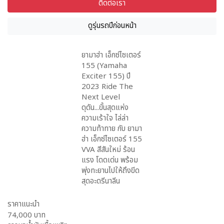
ติดต่อเรา
ดูรุ่นรถปีก่อนหน้า
ยามาฮ่า เอ็กซ์ไซเตอร์
155 (Yamaha
Exciter 155) ปี
2023 Ride The
Next Level
ดุดัน...ขั้นสุดแห่ง
ความเร้าใจ ไล่ล่า
ความท้าทาย กับ ยามา
ฮ่า เอ็กซ์ไซเตอร์ 155
VVA สีสันใหม่ ร้อน
แรง โดดเด่น พร้อม
พุ่งทะยานไปให้ถึงขีด
สุดอะดรีนาลีน
ราคาแนะนำ
74,000 บาท