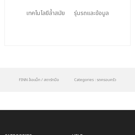
เทคโนโลยีล้ำสมัย
รุ่นรถและข้อมูล
FINN ล้อแม็ก / สตาร์ทมือ
Categories : รถครอบครัว