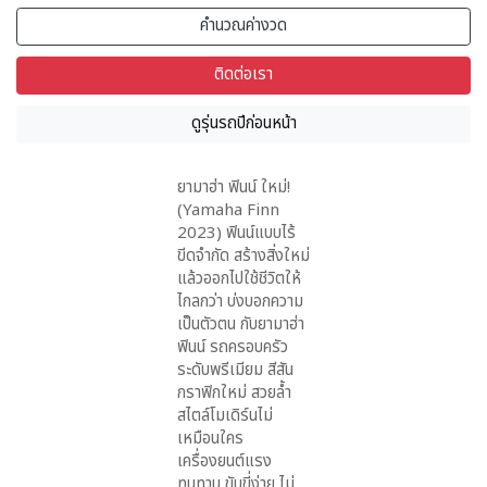
คำนวณค่างวด
ติดต่อเรา
ดูรุ่นรถปีก่อนหน้า
ยามาฮ่า ฟินน์ ใหม่!
(Yamaha Finn
2023) ฟินน์แบบไร้
ขีดจำกัด สร้างสิ่งใหม่
แล้วออกไปใช้ชีวิตให้
ไกลกว่า บ่งบอกความ
เป็นตัวตน กับยามาฮ่า
ฟินน์ รถครอบครัว
ระดับพรีเมียม สีสัน
กราฟิกใหม่ สวยล้ำ
สไตล์โมเดิร์นไม่
เหมือนใคร
เครื่องยนต์แรง
ทนทาน ขับขี่ง่าย ไม่