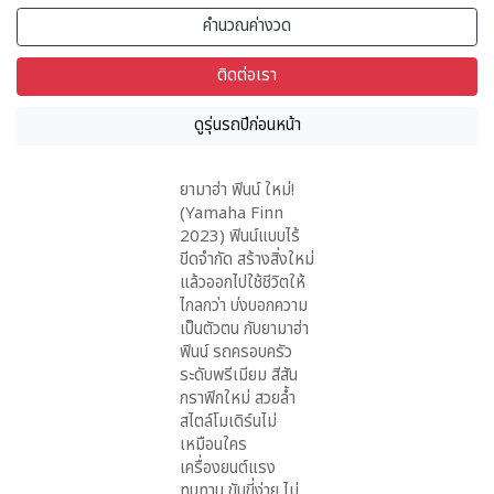
คำนวณค่างวด
ติดต่อเรา
ดูรุ่นรถปีก่อนหน้า
ยามาฮ่า ฟินน์ ใหม่!
(Yamaha Finn
2023) ฟินน์แบบไร้
ขีดจำกัด สร้างสิ่งใหม่
แล้วออกไปใช้ชีวิตให้
ไกลกว่า บ่งบอกความ
เป็นตัวตน กับยามาฮ่า
ฟินน์ รถครอบครัว
ระดับพรีเมียม สีสัน
กราฟิกใหม่ สวยล้ำ
สไตล์โมเดิร์นไม่
เหมือนใคร
เครื่องยนต์แรง
ทนทาน ขับขี่ง่าย ไม่