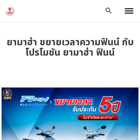
ยามาฮ่า ขยายเวลาความฟินน์ กับ
โปรโมชัน ยามาฮ่า ฟินน์