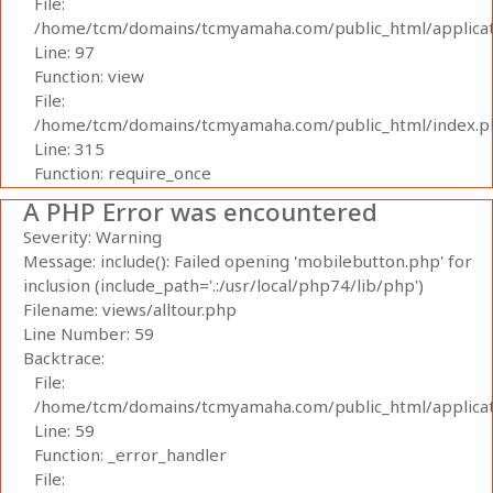
File:
/home/tcm/domains/tcmyamaha.com/public_html/applicati
Line: 97
Function: view
File:
/home/tcm/domains/tcmyamaha.com/public_html/index.p
Line: 315
Function: require_once
A PHP Error was encountered
Severity: Warning
Message: include(): Failed opening 'mobilebutton.php' for
inclusion (include_path='.:/usr/local/php74/lib/php')
Filename: views/alltour.php
Line Number: 59
Backtrace:
File:
/home/tcm/domains/tcmyamaha.com/public_html/applicati
Line: 59
Function: _error_handler
File: