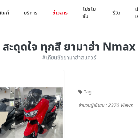
โปรโม
เ
ภัณฑ์
บริการ
ข่าวสาร
รีวิว
ชั่น
เ
สะดุดใจ ทุกสี ยามาฮ่า Nmax
#เทียนชัยยามาฮ่าสแควร์
Tag :
จำนวนผู้เข้าชม : 2370 Views